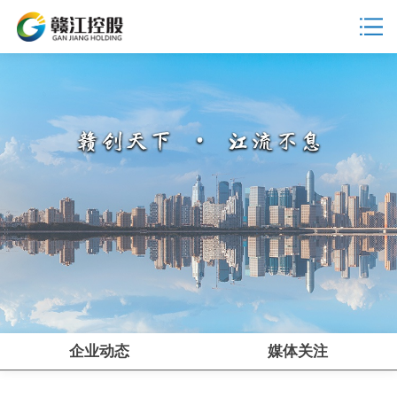
企业动态
媒体关注