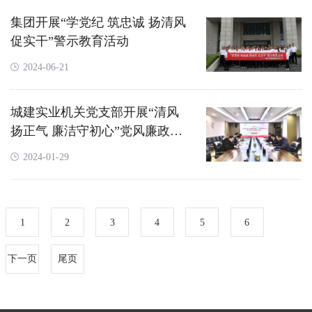
集团开展“学党纪 筑忠诚 扬清风
促实干”警示教育活动
2024-06-21
城建实业机关党支部开展“清风
扬正气 廉洁守初心”党风廉政建
设警示教育主题党日活动
2024-01-29
1
2
3
4
5
6
下一页
尾页