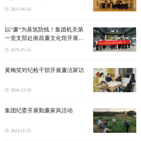
2025-06-03
以“廉”为基筑防线！集团机关第
一党支部赴南昌廉文化馆开展主
题党日活动
2025-05-21
黄梅笑对纪检干部开展廉洁家访
2024-12-20
集团纪委开展勤廉家风活动
2024-11-25