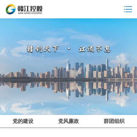
党的建设
党风廉政
群团组织