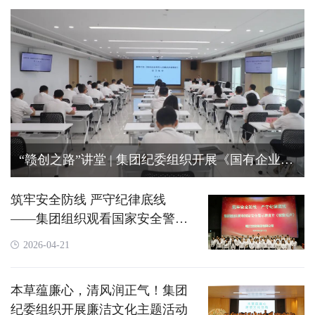
“赣创之路”讲堂 | 集团纪委组织开展《国有企业领
导人员廉洁从业规定》专题培训
筑牢安全防线 严守纪律底线
——集团组织观看国家安全警示
教育片《惊蛰无声》
2026-04-21
本草蕴廉心，清风润正气！集团
纪委组织开展廉洁文化主题活动