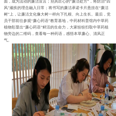
面，成为流动的廉洁宣言；别具匠心的“廉洁处方”，将防治“四
风”顽疾的理念融入日常；将书写的廉洁承诺卡片悬挂在“廉洁
树”上，让廉洁文化像大树一样向下扎根、向上生长。最后，党
员干部前往参观“廉心药语”教育基地，中药材科普馆内中草药
植物彰显出“廉心药语”鲜活的生命力，大家纷纷扫取中草药植
物旁边的二维码，查看每一种药语，感悟本草廉心、清风正
气。