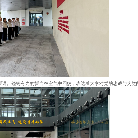
誓词。铿锵有力的誓言在空气中回荡，表达着大家对党的忠诚与为党