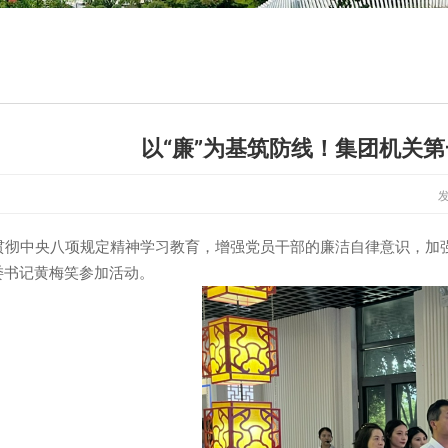
以“廉”为基筑防线！集团机关
发
贯彻中央八项规定精神学习教育，增强党员干部的廉洁自律意识，加
委书记黄梅笑参加活动。