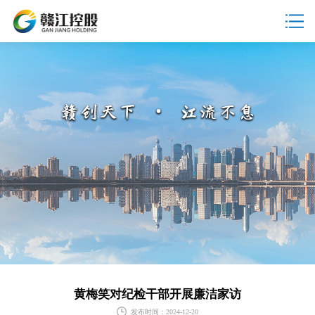
黄梅笑对纪检干部开展廉洁家访
发布时间：2024-12-20