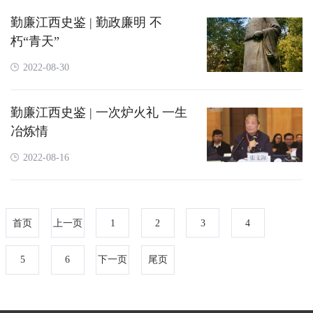
勤廉江西史鉴 | 勤政廉明 不
朽“青天”
2022-08-30
勤廉江西史鉴 | 一次炉火礼 一生
冶炼情
2022-08-16
首页
上一页
1
2
3
4
5
6
下一页
尾页