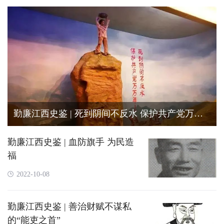
勤廉江西史鉴 | 死到阴间不反水 保护共产党万万
年
勤廉江西史鉴 | 血防旗手 为民造
福
2022-10-08
勤廉江西史鉴 | 善治财赋不谋私
的“能吏之首”