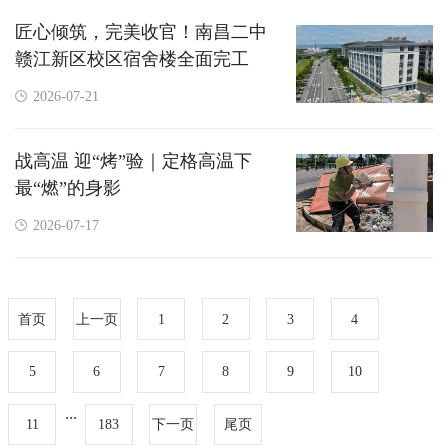
匠心倾筑，完美收官！南昌二中
赣江新区校区宿舍楼全面完工
2026-07-21
战高温 迎“烤”验｜定格高温下
最“燃”的身影
2026-07-17
首页
上一页
1
2
3
4
5
6
7
8
9
10
...
11
183
下一页
尾页