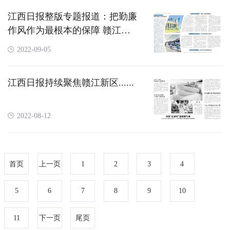
江西日报整版专题报道：把勤廉
作风作为最根本的保障 赣江新
区扎实开展打造模范机关暨“勤
2022-09-05
廉新区”建设行动
江西日报持续聚焦赣江新区......
2022-08-12
首页
上一页
1
2
3
4
5
6
7
8
9
10
11
下一页
尾页