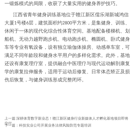
一锻炼模式的局限，收获了大量实用的健身养护技巧。
江西省青年健身训练基地位于赣江新区儒乐湖新城鸿信
大厦
号楼
层，建筑面积约
平方米，是集健身、训练、
1
6
2800
休闲于一体的现代化综合性体育空间。
基地配备楼梯机、划
船机、无动力越野跑步机、电动跑步机、椭圆机、卧式健身
车等专业有氧设备，设有独立瑜伽体操房、动感单车室，可
满足不同年龄段和健身水平用户的多样化需求。此外，基地
还设有康复理疗室，提供融合中医理疗与现代运动解剖康复
学的康复拉伸服务，适用于运动后修复、日常体态矫正及损
伤后恢复，与健身训练形成完整闭环。
上一篇:深耕体育数字新业态！赣江新区健身行业新媒体人才孵化基地项目即将
交付
下一篇：科技实业公司开展业务法律风险防范专题培训