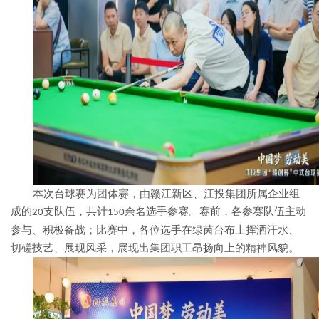
本次台球赛为团体赛，由赣江新区、江投集团所属企业组
成的
支队伍，共计
余名选手参赛。赛前，各参赛队伍主动
20
150
参与、积极备战；比赛中，各位选手在绿茵台布上挥洒汗水、
切磋技艺、展现风采，展现出集团职工昂扬向上的精神风貌。