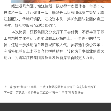
经过激烈角逐，赣江控股一队获得本次团体赛一等奖；江
投路桥一队、江西煤业一队、赣能长风队获团体赛二等奖；赣
江新区队、华赣环境队、江投资本队、萍矿集团队获团体赛三
等奖。赣江控股获
优秀组织奖
。
“
”
本次比赛，江投集团充分发挥了工会优势，不仅丰富了职
工的精神文化生活，彰显出职工积极向上、干事创业的精气
神，还进一步推动儒乐湖新城汇聚人气。参赛选手纷纷表示，
今后将把球台上永不言弃的拼搏精神，转化为干事创业的强大
动力，为谱写江投集团高质量发展新篇章贡献更大力量。
上一篇:焕新“登场”！南昌二中赣江新区校区新建宿舍正式转入室外施工
下一篇：万武龙主持召开集团2026年“安全生产月”动员部署会