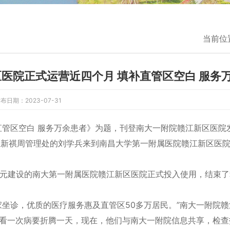
当前位
区医院正式运营近四个月 填补直管区空白 服务
布日期：2023-07-31
直管区空白 服务万余患者》为题，刊登南大一附院赣江新区医院
新区新祺周管理处的刘学兵来到南昌大学第一附属医院赣江新区医
17亿元建设的南大第一附属医院赣江新区医院正式投入使用，结束
坐诊，优质的医疗服务惠及直管区50多万居民。”南大一附院
看一次病要折腾一天，现在，他们与南大一附院信息共享，检查