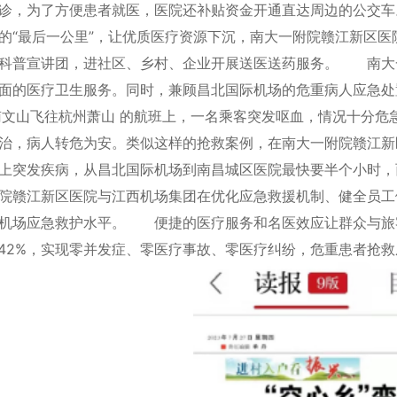
就诊，为了方便患者就医，医院还补贴资金开通直达周边的公
的“最后一公里”，让优质医疗资源下沉，南大一附院赣江新区医
科普宣讲团，进社区、乡村、企业开展送医送药服务。 南大
全面的医疗卫生服务。同时，兼顾昌北国际机场的危重病人应
南文山飞往杭州萧山 的航班上，一名乘客突发呕血，情况十分
治，病人转危为安。类似这样的抢救案例，在南大一附院赣江新
机上突发疾病，从昌北国际机场到南昌城区医院最快要半个小时
院赣江新区医院与江西机场集团在优化应急救援机制、健全员工
机场应急救护水平。 便捷的医疗服务和名医效应让群众与旅客
7.42%，实现零并发症、零医疗事故、零医疗纠纷，危重患者抢救