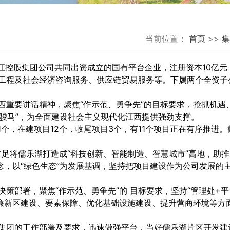
当前位置：
首页
>>
集
江控股集团公司共同出资成立的国有平台企业，注册资本10亿元，
工程及社会经济咨询服务、供应链贸易服务等。下属两个全资子
西重要讲话精神，聚焦“作示范、勇争先”的目标要求，抢抓机遇
“骏马”，为全面建设社会主义现代化江西提供强劲支撑。
1个，在建项目12个，收尾项目3个，有11个项目正在有序推进。
立足将儒乐湖打造成“科技创新、智能制造、智慧城市”高地，助
念，以“绿色生态”为发展基调，坚持把项目建设作为公司发展的
策部署，聚焦“作示范、勇争先”的 目标要求，坚持“管理处+平
勤廉新区建设、要素保障、优化基础设施建设、提升营商环境等方
集团的工作部署及要求，迅速做强平台，当好儒乐湖片区开发建