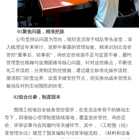
01
聚焦问题，精准把脉
公司坚持以问题为导向，组织党员骨干组队带头攻坚，深
入梳理近年来审计、巡察中暴露的管理短板。精准识别出造价
管控
“重事后、轻事前”，询价定价依据不足与监督不够，履约
管理责任模糊与追溯困难等核心问题。针对这些痛点，不断优
化工作流程，分类制定防控措施，通过建立标准化操作流程、
厘清部门职责边界、设置关键管控节点，切实推动成本管理从
被动应对到主动预防的转变。
02
组合出拳，制度固本
围绕工程项目全链条管控需求，在党员业务骨干的驱动主
导下，四项核心管理制度陆续落地，覆盖造价管控、询价定
价、评审议事与合同履约等关键环节。其中，《工程预（结）
算管理办法》规范了预算编制与结算审核流程，《材料和设备