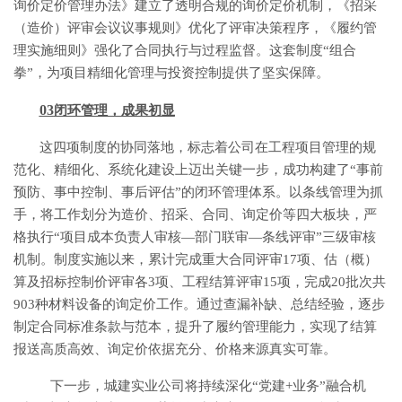
询价定价管理办法》建立了透明合规的询价定价机制，《招采
（造价）评审会议议事规则》优化了评审决策程序，《履约管
理实施细则》强化了合同执行与过程监督。这套制度
“组合
拳”，为项目精细化管理与投资控制提供了坚实保障。
03
闭环管理，成果初显
这四项制度的协同落地，标志着公司在工程项目管理的规
范化、精细化、系统化建设上迈出关键一步，成功构建了
“事前
预防、事中控制、事后评估”的闭环管理体系。以条线管理为抓
手，将工作划分为造价、招采、合同、询定价等四大板块，严
格执行“项目成本负责人审核—部门联审—条线评审”三级审核
机制。制度实施以来，累计完成重大合同评审17项、估（概）
算及招标控制价评审各3项、工程结算评审15项，完成20批次共
903种材料设备的询定价工作。通过查漏补缺、总结经验，逐步
制定合同标准条款与范本，提升了履约管理能力，实现了结算
报送高质高效、询定价依据充分、价格来源真实可靠。
下一步，城建实业公司将持续深化
“党建+业务”融合机