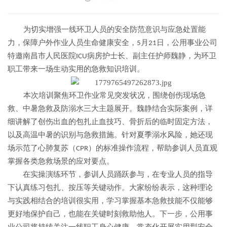
为切实增强一线环卫人员的安全防范意识与应急处置能
力，保障户外作业人员生命健康安全，
月
日，公用事业公司
5
21
特邀南昌市人民医院
病房护士长、副主任护师魏静，为环卫
ICU
职工带来一场生动实用的急救知识培训。
本次培训聚焦环卫作业常见突发状况，围绕创伤现场急
救、中暑急救及防溺水三大主题展开。魏静结合实际案例，详
细讲解了创伤出血的包扎止血技巧、骨折后的临时固定方法，
以及高温中暑的识别与急救措施。针对夏季溺水风险，她还现
场示范了心肺复苏（
）的标准操作流程，帮助参训人员直观
CPR
掌握各类急救场景的应对要点。
在实操演练环节，参训人员踊跃参与，在专业人员的指导
下认真练习包扎、按压等关键动作。大家纷纷表示，这种理论
与实践相结合的培训很实用，学习掌握基本急救技能不仅能够
更好地保护自己，也能在关键时刻救助他人。下一步，公用事