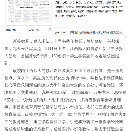
新校始开，励志求知，十里书香传胜誉；教坛肇庆，兴邦振
国，九天云路写风流。9月1日上午，江西师大附属赣江新区中学投
入使用，首届开设5个班，150名初一学生喜笑颜开地走进校园报
到。
该校由江西师大与赣江新区及其经开组团联合打造，是一所高
起点、高水平、高品质的现代化公办初级中学。学校位于赣江新区
核心区儒乐湖新城的建业大街与金山大道的交会处，濒临赣江，环
境优美，交通便利。该校占地108亩，建筑面积7.5万平方米，总投资
6亿余元。校长由江西师大附中党委委员、江西省教育学会常务理
事、南昌市教育局责任督学助理占小华担任。依托江西师大的优质
教育资源，该校遵循“精、大、强、优”的办学思路，根植江西师大附
中的教育理念，通过课程资源共享，引进和招聘了一批教学经验丰
富或名校毕业的优秀教师，通过实行小班化教学，致力于打造全省