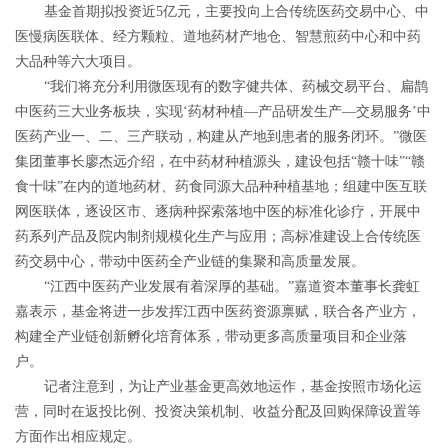
基金首期拟投资近5亿元，主要投向上合传统医药交易中心、中
医慢病医联体、经方颗粒、道地药材产地仓、智慧煎药中心和中药
大品种等六大项目。
“我们将充分利用微医现有的数字健共体、药械交易平台、扁鹊
中医药三大业务板块，实现‘药材种植—产品研发生产—交易服务’中
医药产业一、二、三产联动，构建从产地到患者的服务闭环。”微医
集团董事长廖杰远介绍，在中药材种植源头，建设包括“赣十味”“赣
食十味”在内的道地药材、药食同源大品种种植基地；组建中医互联
网医联体，逐设区市、逐病种探索落地中医的标准化诊疗，开展中
药系列产品及院内制剂规模化生产与应用；高标准建设上合传统医
药交易中心，带动中医药全产业链的集聚和高质量发展。
“江西中医药产业发展有着深厚的基础。”嘉道资本董事长龚虹
嘉表示，基金将进一步发挥江西中医药资源禀赋，联合各产业方，
构建全产业链创新孵化培育体系，带动更多高质量项目和企业落
户。
记者注意到，为让产业基金更高效地运作，基金按照市场化运
营，同时在返投比例、投资决策机制、收益分配及回购保障设置等
方面作出相应规定。